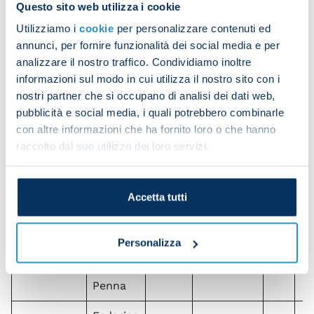
12/07/2020
La
Napoli
Milan
H
2
Questo sito web utilizza i cookie
Penna
Utilizziamo i
cookie
per personalizzare contenuti ed
annunci, per fornire funzionalità dei social media e per
Federico
analizzare il nostro traffico. Condividiamo inoltre
13/12/2020
La
Napoli
Sampdoria
H
2
informazioni sul modo in cui utilizza il nostro sito con i
Penna
nostri partner che si occupano di analisi dei dati web,
pubblicità e social media, i quali potrebbero combinarle
Federico
con altre informazioni che ha fornito loro o che hanno
31/01/2021
La
Napoli
Parma
H
2
raccolto dal suo utilizzo dei loro servizi.
Penna
Federico
Hellas
Accetta tutti
15/04/2023
La
Napoli
H
0
Verona
Penna
Personalizza
Federico
08/10/2023
La
Napoli
Fiorentina
H
1
Penna