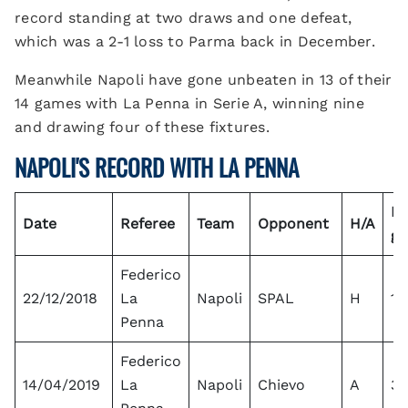
record standing at two draws and one defeat,
which was a 2-1 loss to Parma back in December.
Meanwhile Napoli have gone unbeaten in 13 of their
14 games with La Penna in Serie A, winning nine
and drawing four of these fixtures.
NAPOLI'S RECORD WITH LA PENNA
Na
Date
Referee
Team
Opponent
H/A
go
Federico
22/12/2018
La
Napoli
SPAL
H
1
Penna
Federico
14/04/2019
La
Napoli
Chievo
A
3