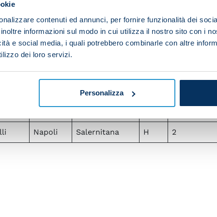
ookie
li
Napoli
Crotone
A
4
nalizzare contenuti ed annunci, per fornire funzionalità dei socia
li
Napoli
Empoli
H
0
inoltre informazioni sul modo in cui utilizza il nostro sito con i 
icità e social media, i quali potrebbero combinarle con altre inform
li
Napoli
Bologna
A
2
lizzo dei loro servizi.
li
Napoli
Empoli
A
2
li
Napoli
Fiorentina
A
0
Personalizza
li
Napoli
Inter
H
3
li
Napoli
Salernitana
H
2