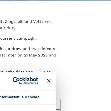
. Zingarelli and Votta will
VAR duty.
he current campaign.
wins, a draw and two defeats.
nst Inter on 21 May 2023 and
nly the first one – 3-0 at
Informazioni sui cookie
s
Opposition goals