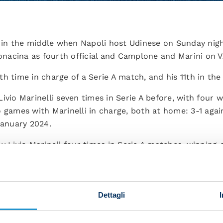
n in the middle when Napoli host Udinese on Sunday night
Bonacina as fourth official and Camplone and Marini on 
57th time in charge of a Serie A match, and his 11th in t
ivio Marinelli seven times in Serie A before, with four 
o games with Marinelli in charge, both at home: 3-1 agai
January 2024.
y Livio Marinell four times in Serie A matches, winning o
gust 2021.
TH MARINELLI
Dettagli
Team
Opposition
H/A
Napoli
goal