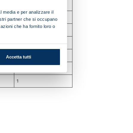
0
l media e per analizzare il
1
nostri partner che si occupano
azioni che ha fornito loro o
0
3
0
Accetta tutti
1
1