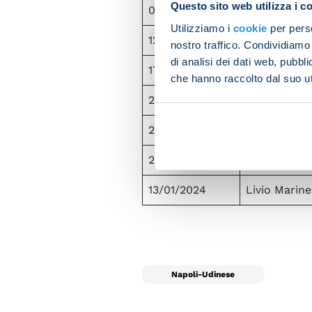
Questo sito web utilizza i c
06/12/2020
Livio Marinel
Utilizziamo i
cookie
per perso
12/12/2021
Livio Marinel
nostro traffico. Condividiamo 
di analisi dei dati web, pubbl
17/01/2022
Livio Marinel
che hanno raccolto dal suo uti
24/04/2022
Livio Marinel
28/08/2022
Livio Marinel
21/05/2023
Livio Marinel
13/01/2024
Livio Marinel
Napoli-Udinese