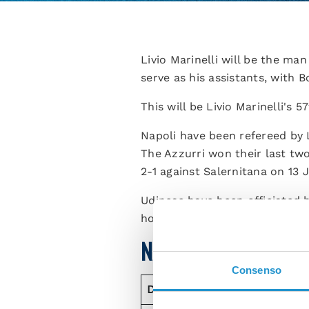
Livio Marinelli will be the ma
serve as his assistants, with 
This will be Livio Marinelli's 
Napoli have been refereed by L
The Azzurri won their last tw
2-1 against Salernitana on 13 
Udinese have been officiated b
home against Venezia on 27 Au
NAPOLI MATCHES WI
Consenso
Dat
e
Referee