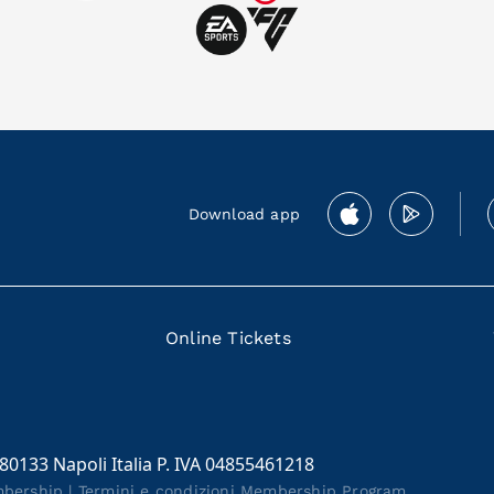
Download app
Online Tickets
 80133 Napoli Italia P. IVA 04855461218
mbership
|
Termini e condizioni Membership Program