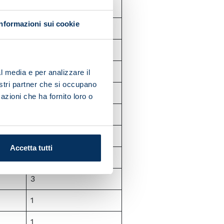
2
Informazioni sui cookie
2
3
0
l media e per analizzare il
nostri partner che si occupano
3
azioni che ha fornito loro o
1
1
Accetta tutti
1
3
1
1