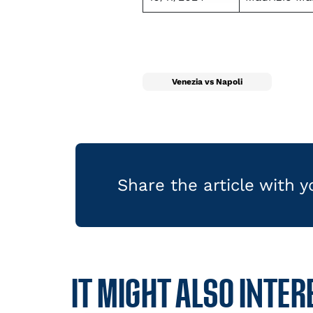
Venezia vs Napoli
Share the article with 
IT MIGHT ALSO INTER