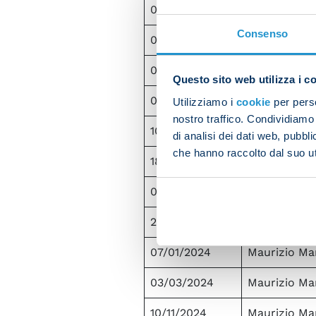
06/01/2021
Maurizio Mar
Consenso
07/04/2021
Maurizio Mar
04/12/2021
Maurizio Mar
Questo sito web utilizza i c
06/02/2022
Maurizio Mar
Utilizziamo i
cookie
per perso
nostro traffico. Condividiamo 
10/04/2022
Maurizio Mar
di analisi dei dati web, pubbl
che hanno raccolto dal suo uti
18/09/2022
Maurizio Mar
05/11/2022
Maurizio Mar
25/11/2023
Maurizio Mar
07/01/2024
Maurizio Mar
03/03/2024
Maurizio Mar
10/11/2024
Maurizio Mar