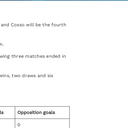
, and Cosso will be the fourth
n.
lowing three matches ended in
wins, two draws and six
ls
Opposition goals
0