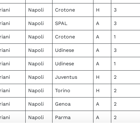
iani
Napoli
Crotone
H
3
iani
Napoli
SPAL
A
3
iani
Napoli
Crotone
A
1
iani
Napoli
Udinese
A
3
iani
Napoli
Udinese
A
1
iani
Napoli
Juventus
H
2
iani
Napoli
Torino
H
2
iani
Napoli
Genoa
A
2
iani
Napoli
Parma
A
2
iani
Napoli
Sassuolo
H
0