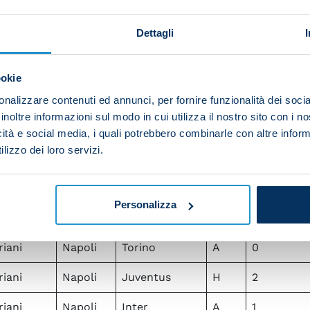
iani
Napoli
Spezia
H
1
Dettagli
iani
Napoli
Juventus
A
1
iani
Napoli
Atalanta
H
2
ookie
iani
Napoli
Venezia
A
2
nalizzare contenuti ed annunci, per fornire funzionalità dei socia
inoltre informazioni sul modo in cui utilizza il nostro sito con i 
iani
Napoli
Fiorentina
H
2
icità e social media, i quali potrebbero combinarle con altre inform
lizzo dei loro servizi.
iani
Napoli
Milan
A
2
iani
Napoli
Atalanta
A
2
Personalizza
iani
Napoli
Atalanta
A
2
iani
Napoli
Torino
A
0
iani
Napoli
Juventus
H
2
iani
Napoli
Inter
A
1