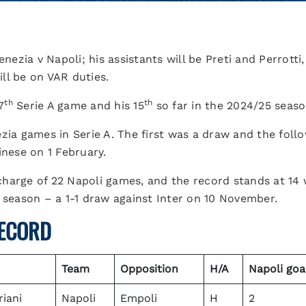
enezia v Napoli; his assistants will be Preti and Perrotti
ill be on VAR duties.
th
th
7
Serie A game and his 15
so far in the 2024/25 seaso
ezia games in Serie A. The first was a draw and the fol
inese on 1 February.
harge of 22 Napoli games, and the record stands at 14 
 season – a 1-1 draw against Inter on 10 November.
RECORD
Team
Opposition
H/A
Napoli goa
iani
Napoli
Empoli
H
2