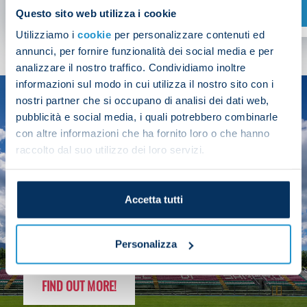
SHOP NOW
Questo sito web utilizza i cookie
Utilizziamo i
cookie
per personalizzare contenuti ed
annunci, per fornire funzionalità dei social media e per
analizzare il nostro traffico. Condividiamo inoltre
informazioni sul modo in cui utilizza il nostro sito con i
nostri partner che si occupano di analisi dei dati web,
SEASON
pubblicità e social media, i quali potrebbero combinarle
2025/26
con altre informazioni che ha fornito loro o che hanno
raccolto dal suo utilizzo dei loro servizi.
Accetta tutti
FOLLOW THE CHAMPS' JOURNEY
Personalizza
FIND OUT MORE!