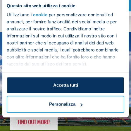
SHOP NOW
Questo sito web utilizza i cookie
Utilizziamo i
cookie
per personalizzare contenuti ed
annunci, per fornire funzionalità dei social media e per
analizzare il nostro traffico. Condividiamo inoltre
informazioni sul modo in cui utilizza il nostro sito con i
nostri partner che si occupano di analisi dei dati web,
SEASON
pubblicità e social media, i quali potrebbero combinarle
2025/26
con altre informazioni che ha fornito loro o che hanno
raccolto dal suo utilizzo dei loro servizi.
Accetta tutti
FOLLOW THE CHAMPS' JOURNEY
Personalizza
FIND OUT MORE!