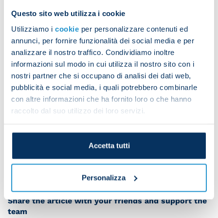
right thigh and a right glute strain for Politano.
Questo sito web utilizza i cookie
Utilizziamo i
cookie
per personalizzare contenuti ed
annunci, per fornire funzionalità dei social media e per
analizzare il nostro traffico. Condividiamo inoltre
informazioni sul modo in cui utilizza il nostro sito con i
nostri partner che si occupano di analisi dei dati web,
pubblicità e social media, i quali potrebbero combinarle
con altre informazioni che ha fornito loro o che hanno
raccolto dal suo utilizzo dei loro servizi.
Accetta tutti
Personalizza
Share the article with your friends and support the
team