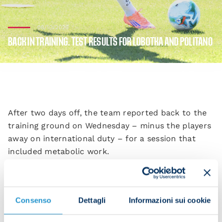
08/10/2025
BACK IN TRAINING. TEST RESULTS FOR LOBOTKA AND POLITANO
After two days off, the team reported back to the
training ground on Wednesday – minus the players
away on international duty – for a session that
included metabolic work.
Stanislav Lobotka and Matteo Politano underwent
diagnostic tests after picking up injuries in the
game against Genoa.
Consenso
Dettagli
Informazioni sui cookie
The tests revealed an adductor strain in Lobotka's