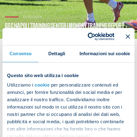
13/10/2025
SSC NAPOLI TRAINING CENTER | MONDAY TRAINING REPORT
Consenso
Dettagli
Informazioni sui cookie
After a two-day rest period, the Azzurri resumed
Questo sito web utilizza i cookie
training at the SSC Napoli Training Center. The
Utilizziamo i
cookie
per personalizzare contenuti ed
players took part in an afternoon training session
annunci, per fornire funzionalità dei social media e per
and did metabolic endurance work.
analizzare il nostro traffico. Condividiamo inoltre
informazioni sul modo in cui utilizza il nostro sito con i
nostri partner che si occupano di analisi dei dati web,
pubblicità e social media, i quali potrebbero combinarle
Share the article with your friends and support the
con altre informazioni che ha fornito loro o che hanno
team
raccolto dal suo utilizzo dei loro servizi.