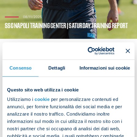
08/11/2025
SSC NAPOLI TRAINING CENTER | SATURDAY TRAINING REPORT
Consenso
Dettagli
Informazioni sui cookie
Bologna v Napoli is just one day away. The Azzurri
trained at the SSC Napoli Training Center in
preparation for Sunday’s match at the Stadio
Questo sito web utilizza i cookie
Dall’Ara, kicking off at 15:00 CET.
Utilizziamo i
cookie
per personalizzare contenuti ed
The team took part in a training session that
annunci, per fornire funzionalità dei social media e per
analizzare il nostro traffico. Condividiamo inoltre
included a warm-up phase, followed by technical
informazioni sul modo in cui utilizza il nostro sito con i
and tactical drills.
nostri partner che si occupano di analisi dei dati web,
pubblicità e social media, i quali potrebbero combinarle