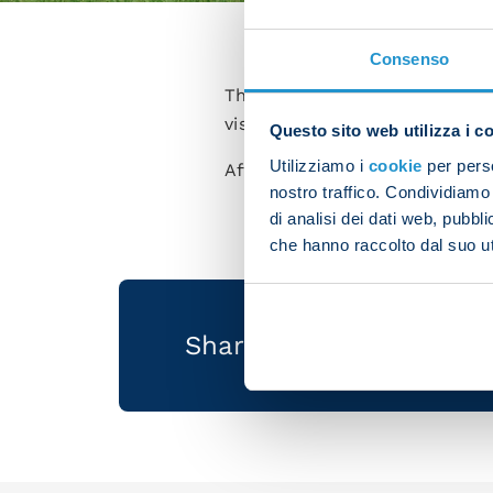
Consenso
The team were at the training
visit to the capital, where th
Questo sito web utilizza i c
Utilizziamo i
cookie
per perso
After some warm-up work, the p
nostro traffico. Condividiamo 
di analisi dei dati web, pubbl
che hanno raccolto dal suo uti
Share the article with 