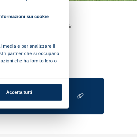
Informazioni sui cookie
hes on preparations for their
game.
l media e per analizzare il
ctical drills.
nostri partner che si occupano
azioni che ha fornito loro o
Accetta tutti