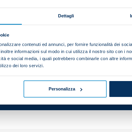
Dettagli
 ground on Saturday afternoon to put the finishing touc
ey will take on league leaders Roma in the Sunday night 
ookie
nalizzare contenuti ed annunci, per fornire funzionalità dei socia
layers were guided through a series of technical and ta
inoltre informazioni sul modo in cui utilizza il nostro sito con i 
icità e social media, i quali potrebbero combinarle con altre inform
lizzo dei loro servizi.
Personalizza
your friends and support the team