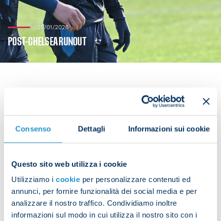
29/01/2026
POST-CHELSEA RUNOUT
Following their 3-2 home defeat to Chelsea in the
Champions League it was time for Napoli to get
Consenso
Dettagli
Informazioni sui cookie
back to training and working ahead of their next
league fixture, which is against Fiorentina this
Saturday at 18:00 CET, taking place at the
Questo sito web utilizza i cookie
Maradona.
Utilizziamo i
cookie
per personalizzare contenuti ed
annunci, per fornire funzionalità dei social media e per
Antonio Conte led the training session in which the
analizzare il nostro traffico. Condividiamo inoltre
players who started yesterday’s game had a warm-
informazioni sul modo in cui utilizza il nostro sito con i