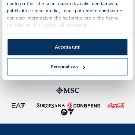
down session while the rest of the squad
nostri partner che si occupano di analisi dei dati web,
completed a technical and tactical workout.
pubblicità e social media, i quali potrebbero combinarle
con altre informazioni che ha fornito loro o che hanno
raccolto dal suo utilizzo dei loro servizi.
Share the article with your friends and support the
team
Accetta tutti
Personalizza