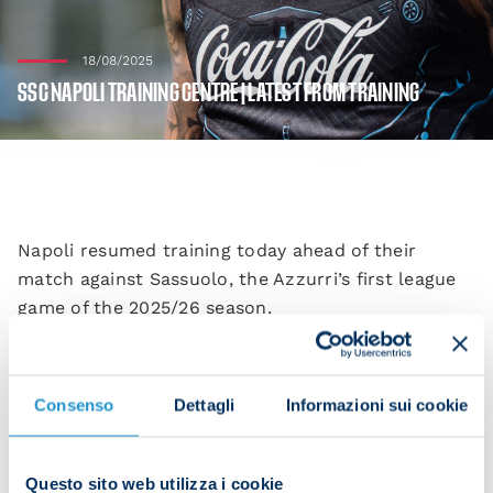
18/08/2025
SSC NAPOLI TRAINING CENTRE | LATEST FROM TRAINING
Napoli resumed training today ahead of their
match against Sassuolo, the Azzurri’s first league
game of the 2025/26 season.
Antonio Conte’s men took part in a double session
which consisted of technical drills in the morning
Consenso
Dettagli
Informazioni sui cookie
followed by high-intensity physical work in the
afternoon.
Questo sito web utilizza i cookie