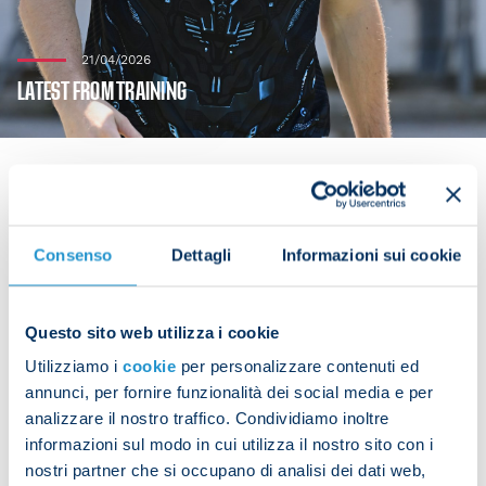
21/04/2026
LATEST FROM TRAINING
The Azzurri are continuing working ahead of their
Consenso
Dettagli
Informazioni sui cookie
next league match, taking place on Friday at 20:45
CEST against Cremonese. Antonio Conte’s players
completed a morning session which involved
Questo sito web utilizza i cookie
strength work followed by a technical and tactical
Utilizziamo i
cookie
per personalizzare contenuti ed
session.
annunci, per fornire funzionalità dei social media e per
analizzare il nostro traffico. Condividiamo inoltre
David Neres returned to the SSC Napoli Training
informazioni sul modo in cui utilizza il nostro sito con i
Centre to continue his recovery.
nostri partner che si occupano di analisi dei dati web,