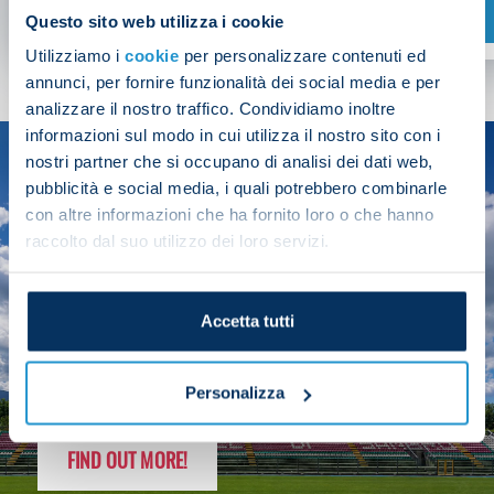
SHOP NOW
Questo sito web utilizza i cookie
Utilizziamo i
cookie
per personalizzare contenuti ed
annunci, per fornire funzionalità dei social media e per
analizzare il nostro traffico. Condividiamo inoltre
informazioni sul modo in cui utilizza il nostro sito con i
nostri partner che si occupano di analisi dei dati web,
SEASON
pubblicità e social media, i quali potrebbero combinarle
2025/26
con altre informazioni che ha fornito loro o che hanno
raccolto dal suo utilizzo dei loro servizi.
Accetta tutti
FOLLOW THE CHAMPS' JOURNEY
Personalizza
FIND OUT MORE!