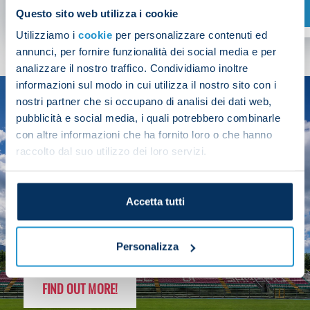
SHOP NOW
Questo sito web utilizza i cookie
Utilizziamo i
cookie
per personalizzare contenuti ed
annunci, per fornire funzionalità dei social media e per
analizzare il nostro traffico. Condividiamo inoltre
informazioni sul modo in cui utilizza il nostro sito con i
nostri partner che si occupano di analisi dei dati web,
SEASON
pubblicità e social media, i quali potrebbero combinarle
2025/26
con altre informazioni che ha fornito loro o che hanno
raccolto dal suo utilizzo dei loro servizi.
Accetta tutti
FOLLOW THE CHAMPS' JOURNEY
Personalizza
FIND OUT MORE!