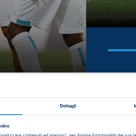
Dettagli
ookie
nalizzare contenuti ed annunci, per fornire funzionalità dei socia