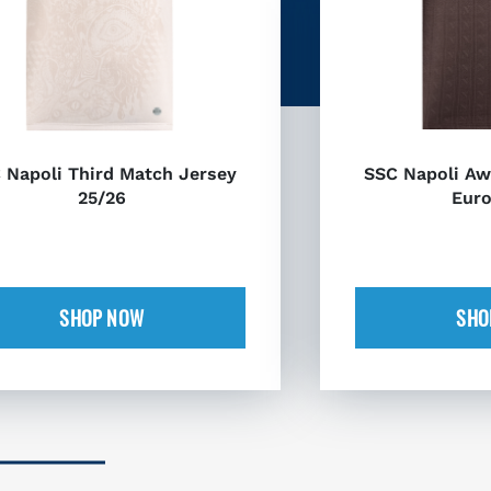
 Napoli Third Match Jersey
SSC Napoli Aw
25/26
Euro
SHOP NOW
SHO