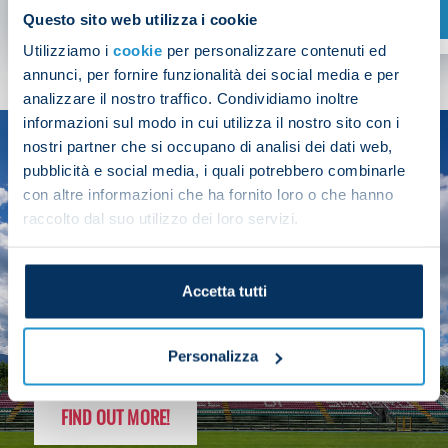
SHOP NOW
Questo sito web utilizza i cookie
Utilizziamo i
cookie
per personalizzare contenuti ed
annunci, per fornire funzionalità dei social media e per
analizzare il nostro traffico. Condividiamo inoltre
informazioni sul modo in cui utilizza il nostro sito con i
nostri partner che si occupano di analisi dei dati web,
SEASON
pubblicità e social media, i quali potrebbero combinarle
2025/26
con altre informazioni che ha fornito loro o che hanno
raccolto dal suo utilizzo dei loro servizi.
Accetta tutti
FOLLOW THE CHAMPS' JOURNEY
Personalizza
FIND OUT MORE!