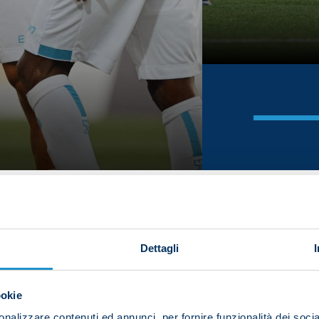
Dettagli
ookie
nalizzare contenuti ed annunci, per fornire funzionalità dei socia