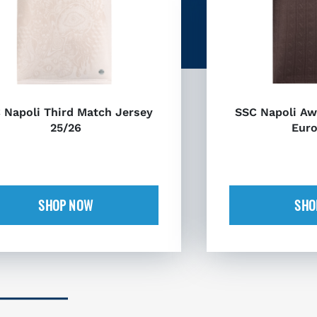
 Napoli Third Match Jersey
SSC Napoli Aw
25/26
Euro
SHOP NOW
SHO