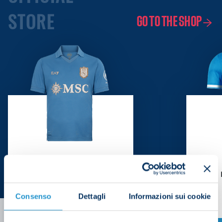
STORE
GO TO THE SHOP
SSC Napoli Home Match
SSC 
Jersey 25/26
Consenso
Dettagli
Informazioni sui cookie