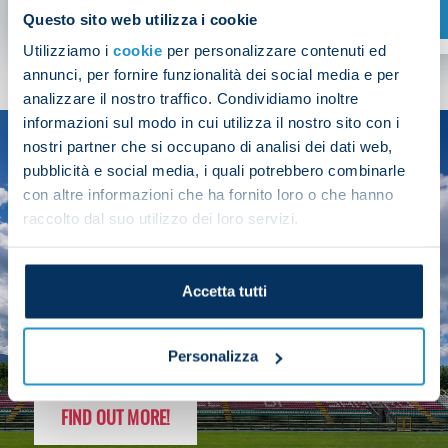
SHOP NOW
Questo sito web utilizza i cookie
Utilizziamo i
cookie
per personalizzare contenuti ed
annunci, per fornire funzionalità dei social media e per
analizzare il nostro traffico. Condividiamo inoltre
informazioni sul modo in cui utilizza il nostro sito con i
nostri partner che si occupano di analisi dei dati web,
SEASON
pubblicità e social media, i quali potrebbero combinarle
2025/26
con altre informazioni che ha fornito loro o che hanno
raccolto dal suo utilizzo dei loro servizi.
Accetta tutti
FOLLOW THE CHAMPS' JOURNEY
Personalizza
FIND OUT MORE!