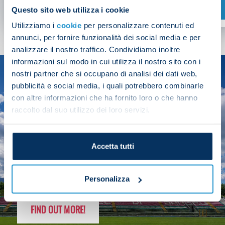
SHOP NOW
Questo sito web utilizza i cookie
Utilizziamo i
cookie
per personalizzare contenuti ed
annunci, per fornire funzionalità dei social media e per
analizzare il nostro traffico. Condividiamo inoltre
informazioni sul modo in cui utilizza il nostro sito con i
nostri partner che si occupano di analisi dei dati web,
SEASON
pubblicità e social media, i quali potrebbero combinarle
2025/26
con altre informazioni che ha fornito loro o che hanno
raccolto dal suo utilizzo dei loro servizi.
Accetta tutti
FOLLOW THE CHAMPS' JOURNEY
Personalizza
FIND OUT MORE!