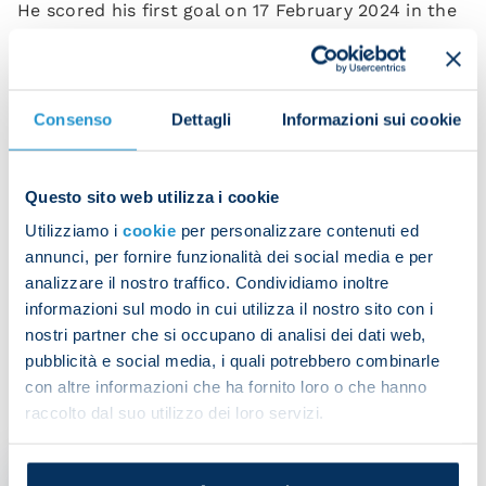
He scored his first goal on 17 February 2024 in the
draw against Genoa at the Maradona.
Good luck, Cyril!
Consenso
Dettagli
Informazioni sui cookie
Ngonge
Questo sito web utilizza i cookie
Utilizziamo i
cookie
per personalizzare contenuti ed
annunci, per fornire funzionalità dei social media e per
Share the article with your friends and support the
analizzare il nostro traffico. Condividiamo inoltre
team
informazioni sul modo in cui utilizza il nostro sito con i
nostri partner che si occupano di analisi dei dati web,
pubblicità e social media, i quali potrebbero combinarle
con altre informazioni che ha fornito loro o che hanno
raccolto dal suo utilizzo dei loro servizi.
IT MIGHT ALSO INTEREST YOU