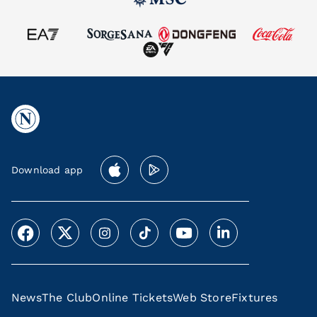
Download app
News
The Club
Online Tickets
Web Store
Fixtures