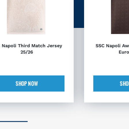
 Napoli Third Match Jersey
SSC Napoli Aw
25/26
Euro
SHOP NOW
SHO