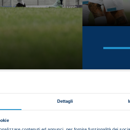
Dettagli
ookie
nalizzare contenuti ed annunci, per fornire funzionalità dei socia