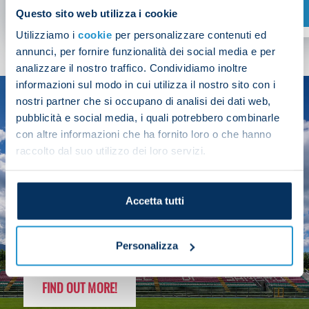
SHOP NOW
Questo sito web utilizza i cookie
Utilizziamo i
cookie
per personalizzare contenuti ed
annunci, per fornire funzionalità dei social media e per
analizzare il nostro traffico. Condividiamo inoltre
informazioni sul modo in cui utilizza il nostro sito con i
nostri partner che si occupano di analisi dei dati web,
SEASON
pubblicità e social media, i quali potrebbero combinarle
2025/26
con altre informazioni che ha fornito loro o che hanno
raccolto dal suo utilizzo dei loro servizi.
Accetta tutti
FOLLOW THE CHAMPS' JOURNEY
Personalizza
FIND OUT MORE!