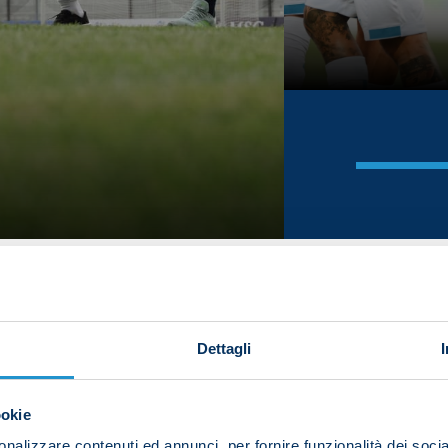
Dettagli
ookie
nalizzare contenuti ed annunci, per fornire funzionalità dei socia