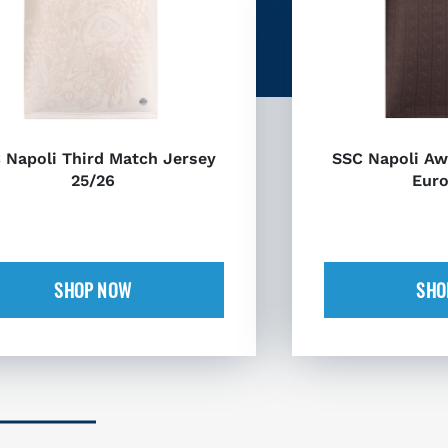
 Napoli Third Match Jersey
SSC Napoli Aw
25/26
Euro
SHOP NOW
SHO