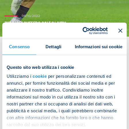
04/10/2022
ZIELINSKI SUFFERS CALF INJURY
Consenso
Dettagli
Informazioni sui cookie
Piotr Zielinski was withdrawn at half time of the 6-
Questo sito web utilizza i cookie
1 victory over Ajax in the Champions League due to
Utilizziamo i
cookie
per personalizzare contenuti ed
a right calf injury.
annunci, per fornire funzionalità dei social media e per
analizzare il nostro traffico. Condividiamo inoltre
informazioni sul modo in cui utilizza il nostro sito con i
nostri partner che si occupano di analisi dei dati web,
Share the article with your friends and support the
pubblicità e social media, i quali potrebbero combinarle
team
con altre informazioni che ha fornito loro o che hanno
raccolto dal suo utilizzo dei loro servizi.