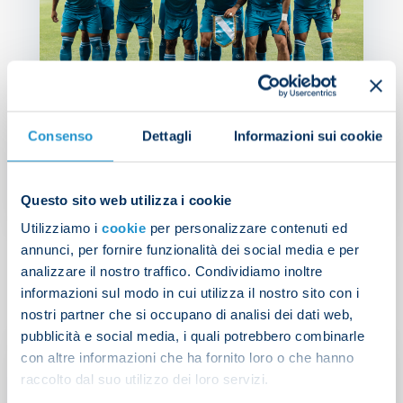
Napoli 0-2 Girona
Consenso
Dettagli
Informazioni sui cookie
Questo sito web utilizza i cookie
CASTEL DI SANGRO 2024
| 03/08/2024
Utilizziamo i
cookie
per personalizzare contenuti ed
annunci, per fornire funzionalità dei social media e per
analizzare il nostro traffico. Condividiamo inoltre
informazioni sul modo in cui utilizza il nostro sito con i
nostri partner che si occupano di analisi dei dati web,
pubblicità e social media, i quali potrebbero combinarle
con altre informazioni che ha fornito loro o che hanno
raccolto dal suo utilizzo dei loro servizi.