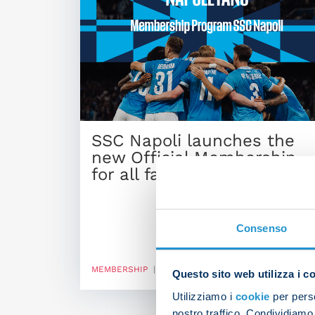
SSC Napoli launches the
new Official Membership
for all fans
Consenso
MEMBERSHIP
| 31/10/2025
Questo sito web utilizza i c
Utilizziamo i
cookie
per perso
nostro traffico. Condividiamo 