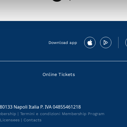
Download app
Online Tickets
 80133 Napoli Italia P. IVA 04855461218
mbership
|
Termini e condizioni Membership Program
|
Licensees
|
Contacts