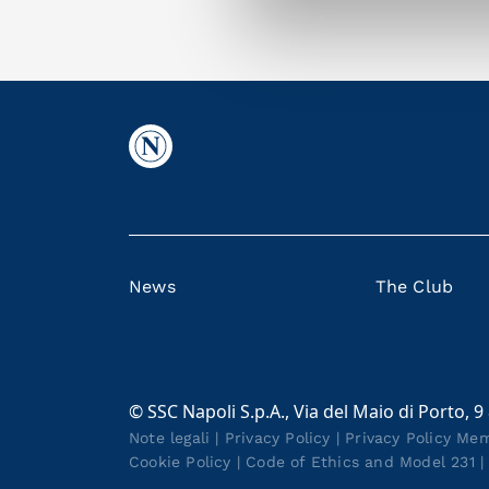
News
The Club
© SSC Napoli S.p.A., Via del Maio di Porto, 9
Note legali
|
Privacy Policy
|
Privacy Policy Me
Cookie Policy
|
Code of Ethics and Model 231