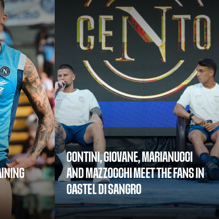
CONTINI, GIOVANE, MARIANUCCI
INING
AND MAZZOCCHI MEET THE FANS IN
CASTEL DI SANGRO