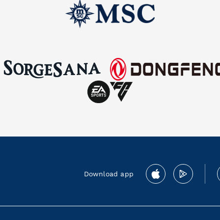
All news
Download app