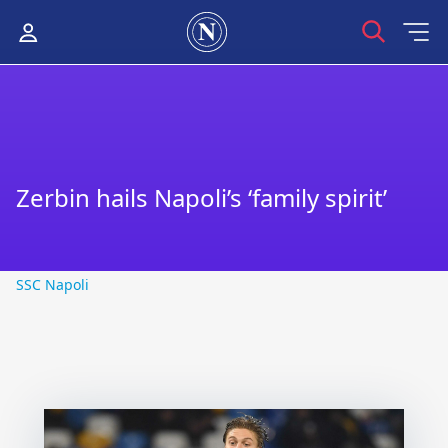
Zerbin hails Napoli’s ‘family spirit’
SSC Napoli
SSC Napoli