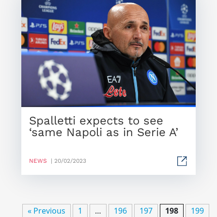
Spalletti expects to see
‘same Napoli as in Serie A’
NEWS
| 20/02/2023
« Previous
1
…
196
197
198
199