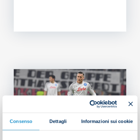
NEW
Zi
bu
th
Consenso
Dettagli
Informazioni sui cookie