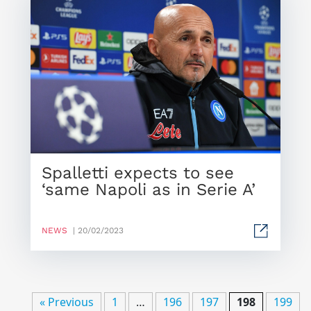
Spalletti expects to see
‘same Napoli as in Serie A’
NEWS
| 20/02/2023
« Previous
1
…
196
197
198
199