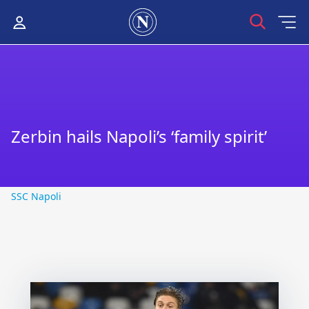
Zerbin hails Napoli’s ‘family spirit’
SSC Napoli
SSC Napoli