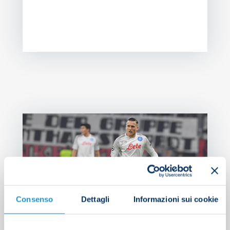
NEW
Zi
bu
th
Consenso
Dettagli
Informazioni sui cookie