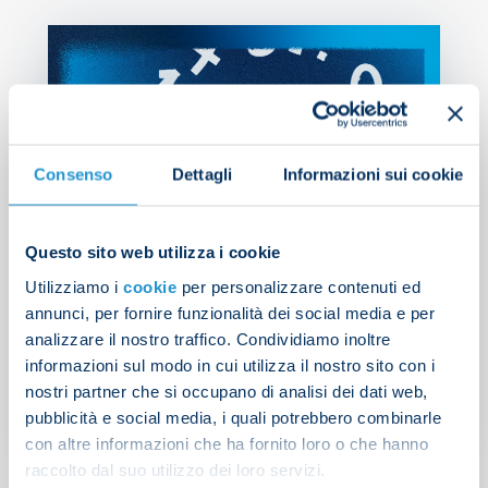
Consenso
Dettagli
Informazioni sui cookie
Questo sito web utilizza i cookie
Utilizziamo i
cookie
per personalizzare contenuti ed
Lazio v Napoli: stats and
annunci, per fornire funzionalità dei social media e per
facts
analizzare il nostro traffico. Condividiamo inoltre
informazioni sul modo in cui utilizza il nostro sito con i
nostri partner che si occupano di analisi dei dati web,
OPTA FOCUS
| 04/12/2024
pubblicità e social media, i quali potrebbero combinarle
con altre informazioni che ha fornito loro o che hanno
raccolto dal suo utilizzo dei loro servizi.