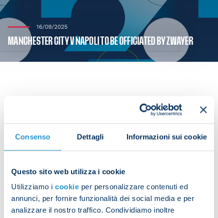
16/09/2025
MANCHESTER CITY V NAPOLI TO BE OFFICIATED BY ZWAYER
The first Champions League league phase fixture
between Manchester City and Napoli, scheduled
for 18 September at 21:00, will be officiated by
Consenso
Dettagli
Informazioni sui cookie
Felix
Zwayer
.
His assistant referees will be Robert
Kempter
and
Questo sito web utilizza i cookie
Christian
Dietz
, with Florian
Badstubner
as the
Utilizziamo i
cookie
per personalizzare contenuti ed
fourth official. Christian
Dingert
will be the Video
annunci, per fornire funzionalità dei social media e per
Assistant Referee and Bastian
Dankert
the
analizzare il nostro traffico. Condividiamo inoltre