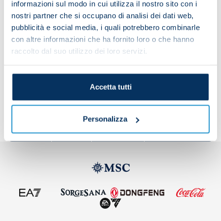
assistant VAR.
informazioni sul modo in cui utilizza il nostro sito con i
nostri partner che si occupano di analisi dei dati web,
pubblicità e social media, i quali potrebbero combinarle
con altre informazioni che ha fornito loro o che hanno
Manchester City vs Napoli 25-26
raccolto dal suo utilizzo dei loro servizi.
Share the article with your friends and support the
Accetta tutti
team
Personalizza