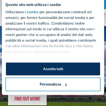
SHOP NOW
Questo sito web utilizza i cookie
Utilizziamo i
cookie
per personalizzare contenuti ed
annunci, per fornire funzionalità dei social media e per
analizzare il nostro traffico. Condividiamo inoltre
informazioni sul modo in cui utilizza il nostro sito con i
nostri partner che si occupano di analisi dei dati web,
SEASON
pubblicità e social media, i quali potrebbero combinarle
2025/26
con altre informazioni che ha fornito loro o che hanno
raccolto dal suo utilizzo dei loro servizi.
Accetta tutti
FOLLOW THE CHAMPS' JOURNEY
Personalizza
FIND OUT MORE!