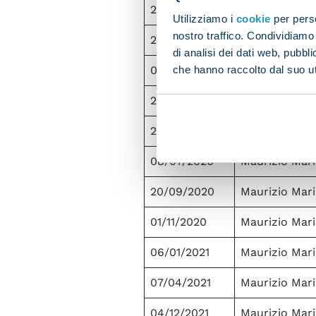
29/12/2017
Maurizio Mari
Utilizziamo i
cookie
per perso
nostro traffico. Condividiamo 
20/10/2018
Maurizio Mari
di analisi dei dati web, pubbl
che hanno raccolto dal suo uti
07/12/2019
Maurizio Mari
26/01/2020
Maurizio Mari
29/02/2020
Maurizio Mari
08/07/2020
Maurizio Mari
20/09/2020
Maurizio Mari
01/11/2020
Maurizio Mari
06/01/2021
Maurizio Mari
07/04/2021
Maurizio Mari
04/12/2021
Maurizio Mari