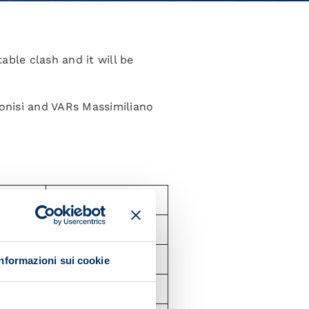
able clash and it will be
Dionisi and VARs Massimiliano
goals
Opposition goals
0
0
Informazioni sui cookie
2