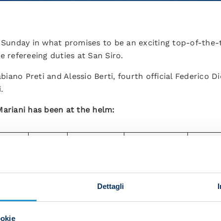
 Sunday in what promises to be an exciting top-of-the-t
e refereeing duties at San Siro.
abiano Preti and Alessio Berti, fourth official Federico 
.
Mariani has been at the helm:
Team
Opponent
Home/Away
Napoli 
ani
Napoli
Empoli
H
2
ani
Napoli
Crotone
H
3
Dettagli
ani
Napoli
SPAL
A
3
ookie