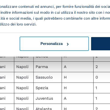
ani
Napoli
Crotone
A
1
nalizzare contenuti ed annunci, per fornire funzionalità dei socia
inoltre informazioni sul modo in cui utilizza il nostro sito con i 
ani
Napoli
Udinese
A
3
icità e social media, i quali potrebbero combinarle con altre inform
lizzo dei loro servizi.
ani
Napoli
Udinese
A
1
ani
Napoli
Juventus
H
2
Personalizza
ani
Napoli
Torino
H
2
ani
Napoli
Genoa
A
2
ani
Napoli
Parma
A
2
ani
Napoli
Sassuolo
H
0
ani
Napoli
Spezia
H
1
ani
Napoli
Juventus
A
1
ani
Napoli
Atalanta
H
2