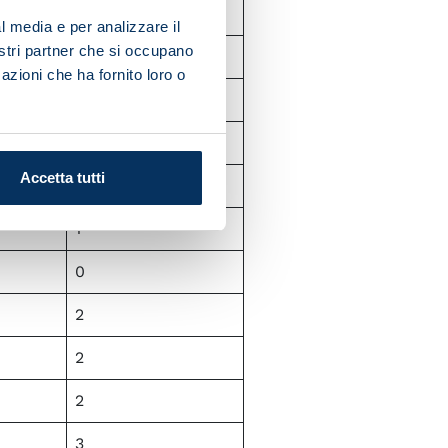
0
l media e per analizzare il
nostri partner che si occupano
0
azioni che ha fornito loro o
1
1
Accetta tutti
1
1
0
2
2
2
3