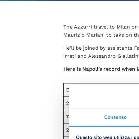
The Azzurri travel to Milan on
Maurizio Mariani to take on th
He’ll be joined by assistants F
Irrati and Alessandro Giallatini
Here is Napoli’s record when 
Date
Referee
26/10/2016
Maurizio Mari
12/03/2017
Maurizio Mari
Consenso
23/09/2017
Maurizio Mari
Questo sito web utilizza i c