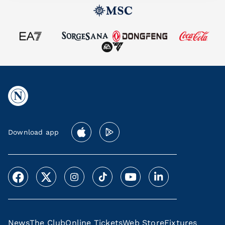
Download app
News
The Club
Online Tickets
Web Store
Fixtures