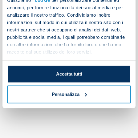
Search
annunci, per fornire funzionalità dei social media e per
analizzare il nostro traffico. Condividiamo inoltre
Articoli recenti
informazioni sul modo in cui utilizza il nostro sito con i
nostri partner che si occupano di analisi dei dati web,
Attacking and defensive drills on Friday
pubblicità e social media, i quali potrebbero combinarle
Latest from training
con altre informazioni che ha fornito loro o che hanno
Napoli 2-1 Osasuna
raccolto dal suo utilizzo dei loro servizi.
Gutierrez completes Bayer Leverkusen transfer
Afternoon training report
Accetta tutti
Commenti recenti
Personalizza
No comments to show.