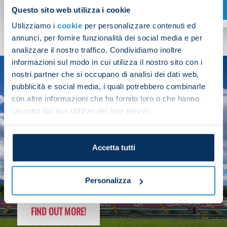
SHOP NOW
Questo sito web utilizza i cookie
Utilizziamo i
cookie
per personalizzare contenuti ed
annunci, per fornire funzionalità dei social media e per
analizzare il nostro traffico. Condividiamo inoltre
informazioni sul modo in cui utilizza il nostro sito con i
nostri partner che si occupano di analisi dei dati web,
SEASON
pubblicità e social media, i quali potrebbero combinarle
2025/26
con altre informazioni che ha fornito loro o che hanno
raccolto dal suo utilizzo dei loro servizi.
Accetta tutti
FOLLOW THE CHAMPS' JOURNEY
Personalizza
FIND OUT MORE!