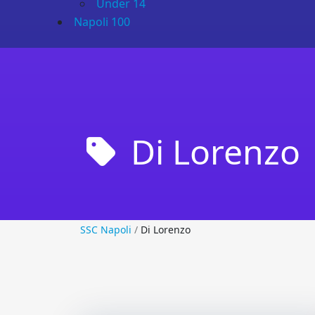
Under 14
Napoli 100
Di Lorenzo
SSC Napoli
SSC Napoli
/
Di Lorenzo