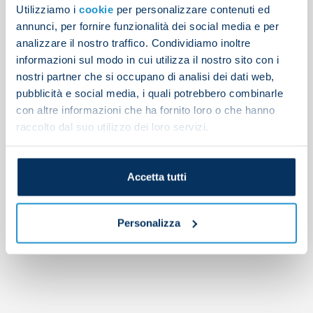
Search
Utilizziamo i
cookie
per personalizzare contenuti ed
annunci, per fornire funzionalità dei social media e per
analizzare il nostro traffico. Condividiamo inoltre
Articoli recenti
informazioni sul modo in cui utilizza il nostro sito con i
nostri partner che si occupano di analisi dei dati web,
Napoli 2-1 Osasuna
pubblicità e social media, i quali potrebbero combinarle
Gutierrez completes Bayer Leverkusen transfer
con altre informazioni che ha fornito loro o che hanno
Afternoon training report
raccolto dal suo utilizzo dei loro servizi.
Set-piece drills on Tuesday morning
SSC Napoli And EA7 present the 2026/27 Third Shirt:
Tutto il rosso di Napoli
Accetta tutti
Commenti recenti
Personalizza
No comments to show.