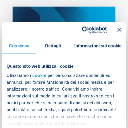
Consenso
Dettagli
Informazioni sui cookie
Questo sito web utilizza i cookie
Utilizziamo i
cookie
per personalizzare contenuti ed
Doveri to officiate Inter v
annunci, per fornire funzionalità dei social media e per
Napoli
analizzare il nostro traffico. Condividiamo inoltre
informazioni sul modo in cui utilizza il nostro sito con i
nostri partner che si occupano di analisi dei dati web,
NEWS
| 09/01/2026
pubblicità e social media, i quali potrebbero combinarle
con altre informazioni che ha fornito loro o che hanno
raccolto dal suo utilizzo dei loro servizi.