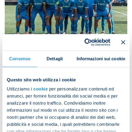
Napoli:
Lattisi, Gambardella, De Chiara, De Luca
(Garofalo 73), Smeraldi, Anic, Genovese (Cimmaruta
Consenso
Dettagli
Informazioni sui cookie
57), De Martino (Esposito 79), Torre; Barido,
Saviano.
Questo sito web utilizza i cookie
Coach: Rocco.
Utilizziamo i
cookie
per personalizzare contenuti ed
annunci, per fornire funzionalità dei social media e per
analizzare il nostro traffico. Condividiamo inoltre
informazioni sul modo in cui utilizza il nostro sito con i
nostri partner che si occupano di analisi dei dati web,
pubblicità e social media, i quali potrebbero combinarle
con altre informazioni che ha fornito loro o che hanno