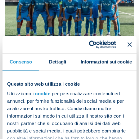
Napoli:
Lattisi, Gambardella, De Chiara, De Luca
(Garofalo 73), Smeraldi, Anic, Genovese (Cimmaruta
Consenso
Dettagli
Informazioni sui cookie
57), De Martino (Esposito 79), Torre; Barido,
Saviano.
Questo sito web utilizza i cookie
Coach: Rocco.
Utilizziamo i
cookie
per personalizzare contenuti ed
annunci, per fornire funzionalità dei social media e per
analizzare il nostro traffico. Condividiamo inoltre
informazioni sul modo in cui utilizza il nostro sito con i
nostri partner che si occupano di analisi dei dati web,
pubblicità e social media, i quali potrebbero combinarle
con altre informazioni che ha fornito loro o che hanno