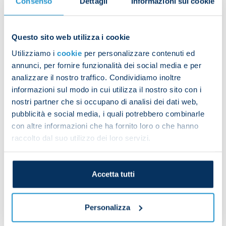
Consenso
Dettagli
Informazioni sui cookie
They then got involved in some football tennis.
Questo sito web utilizza i cookie
Mathias Olivera took part in the entire session with
Utilizziamo i
cookie
per personalizzare contenuti ed
his team-mates.
annunci, per fornire funzionalità dei social media e per
analizzare il nostro traffico. Condividiamo inoltre
informazioni sul modo in cui utilizza il nostro sito con i
nostri partner che si occupano di analisi dei dati web,
pubblicità e social media, i quali potrebbero combinarle
Michael Folorunsho, Gianluca Gaetano, and Andrea
con altre informazioni che ha fornito loro o che hanno
Petagna were involved in the main session before
raccolto dal suo utilizzo dei loro servizi.
heading off to the gym for some customised work.
Accetta tutti
Personalizza