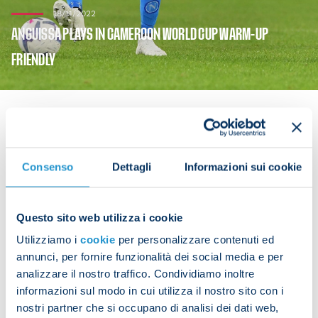
18/11/2022
ANGUISSA PLAYS IN CAMEROON WORLD CUP WARM-UP
FRIENDLY
Frank Anguissa's Cameroon warmed up for the
Consenso
Dettagli
Informazioni sui cookie
World Cup with a 1-1 draw against Panama on
Friday, with the Napoli man playing the entire
match.
Questo sito web utilizza i cookie
Utilizziamo i
cookie
per personalizzare contenuti ed
Anguissa is expected to feature in Cameroon's
annunci, per fornire funzionalità dei social media e per
tournament opener against Switzerland on 24
analizzare il nostro traffico. Condividiamo inoltre
November. Serbia and Brazil are the other teams in
informazioni sul modo in cui utilizza il nostro sito con i
Group G.
nostri partner che si occupano di analisi dei dati web,