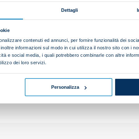
Dettagli
utes for Cameroon on Tuesday as they beat Zimbabwe 2-1
ookie
nalizzare contenuti ed annunci, per fornire funzionalità dei socia
inoltre informazioni sul modo in cui utilizza il nostro sito con i 
icità e social media, i quali potrebbero combinarle con altre inform
lizzo dei loro servizi.
your friends and support the team
Personalizza