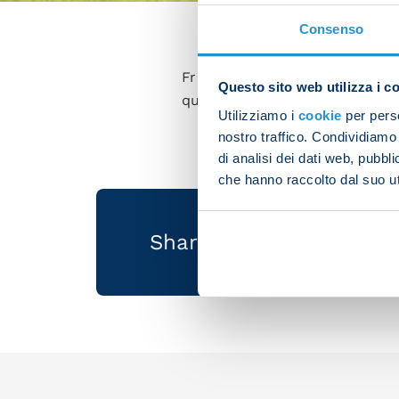
Consenso
Frank Anguissa played 90 min
Questo sito web utilizza i c
qualifying.
Utilizziamo i
cookie
per perso
nostro traffico. Condividiamo 
di analisi dei dati web, pubbl
che hanno raccolto dal suo uti
Share the article with 