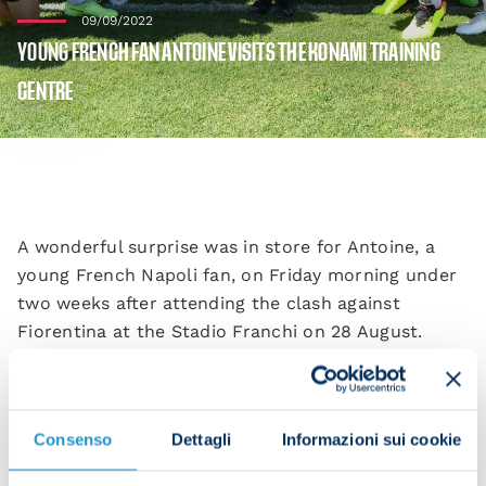
09/09/2022
YOUNG FRENCH FAN ANTOINE VISITS THE KONAMI TRAINING
CENTRE
A wonderful surprise was in store for Antoine, a
young French Napoli fan, on Friday morning under
two weeks after attending the clash against
Fiorentina at the Stadio Franchi on 28 August.
Antoine was a guest at the Konami Training Centre,
Consenso
Dettagli
Informazioni sui cookie
where he got to meet vice president Edoardo De
Laurentiis, who gave him a personalised jersey with