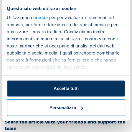
his name and date of birth on it, before being
Questo sito web utilizza i cookie
greeted by coach Luciano Spalletti and the first-
Utilizziamo i
cookie
per personalizzare contenuti ed
team squad.
annunci, per fornire funzionalità dei social media e per
analizzare il nostro traffico. Condividiamo inoltre
informazioni sul modo in cui utilizza il nostro sito con i
Along with his parents, Antoine got to watch
nostri partner che si occupano di analisi dei dati web,
pubblicità e social media, i quali potrebbero combinarle
training from the sidelines and even got to have a
con altre informazioni che ha fornito loro o che hanno
kickabout with Eljif Elmas and Frank Anguissa.
raccolto dal suo utilizzo dei loro servizi.
A morning of fun and emotions depicted a story
underpinned by pure passion for the Azzurri.
Accetta tutti
Personalizza
Share the article with your friends and support the
team