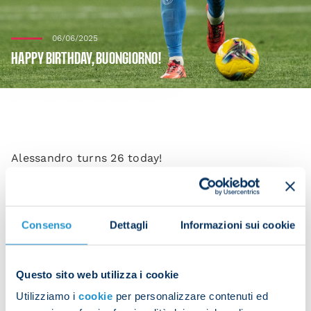
06/06/2025
HAPPY BIRTHDAY, BUONGIORNO!
Alessandro turns 26 today!
The Napoli defender was born on 6 June 1999 in
Torino.
Consenso
Dettagli
Informazioni sui cookie
Presidente Aurelio De Laurentiis and everyone at
SSC Napoli would like to wish Alessandro a happy
birthday.
Questo sito web utilizza i cookie
Utilizziamo i
cookie
per personalizzare contenuti ed
Alessandro just finished his first season at the club