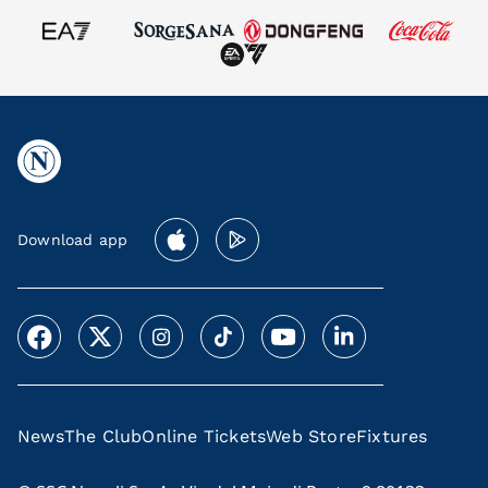
Download app
News
The Club
Online Tickets
Web Store
Fixtures