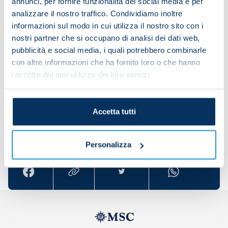
annunci, per fornire funzionalità dei social media e per
and played 23 times, scoring once. He won a join-
analizzare il nostro traffico. Condividiamo inoltre
record number of balls for the club this campaign,
informazioni sul modo in cui utilizza il nostro sito con i
tied with Frank Anguissa at 35. He also won 65% of
nostri partner che si occupano di analisi dei dati web,
his one-on-one duels – 104 out of 161 – more so
pubblicità e social media, i quali potrebbero combinarle
than any other Napoli player.
con altre informazioni che ha fornito loro o che hanno
raccolto dal suo utilizzo dei loro servizi.
Have a great day, Alessandro!
Accetta tutti
Share the article with your friends and support the
team
Personalizza