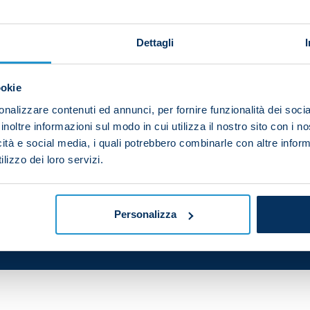
Dettagli
st
s 31
birthday today.
ookie
rn in Herford, Germany on 21 November 1991.
nalizzare contenuti ed annunci, per fornire funzionalità dei socia
is and the whole SSC Napoli family wish Diego many hap
inoltre informazioni sul modo in cui utilizza il nostro sito con i 
icità e social media, i quali potrebbero combinarle con altre inform
lizzo dei loro servizi.
Personalizza
your friends and support the team