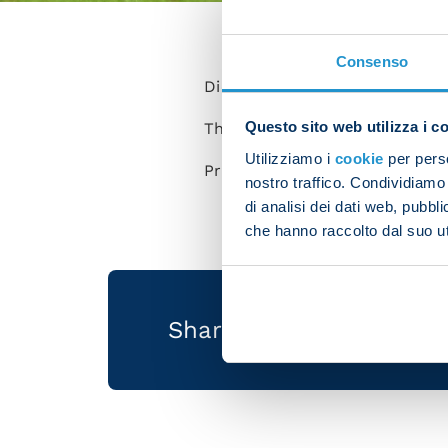
Consenso
Diego Demme is celebrating hi
Questo sito web utilizza i c
The Napoli midfielder was bo
Utilizziamo i
cookie
per perso
President Aurelio De Laurenti
nostro traffico. Condividiamo 
di analisi dei dati web, pubbl
che hanno raccolto dal suo uti
Share the article with 