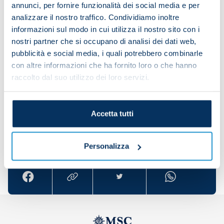
midfielders in Serie A who have attempted at least
annunci, per fornire funzionalità dei social media e per
analizzare il nostro traffico. Condividiamo inoltre
500 passes, Lobotka has the highest pass
informazioni sul modo in cui utilizza il nostro sito con i
completion rate (90%) in all competitions.
nostri partner che si occupano di analisi dei dati web,
In total, the midfielder has 174 Napoli appearances
pubblicità e social media, i quali potrebbero combinarle
to his name along with two goals and two assists.
con altre informazioni che ha fornito loro o che hanno
raccolto dal suo utilizzo dei loro servizi.
Wishing Lobo a very happy 30th birthday!
Accetta tutti
Share the article with your friends and support the
team
Personalizza