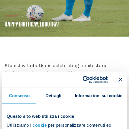
25/11/2024
HAPPY BIRTHDAY, LOBOTKA!
Stanislav Lobotka is celebrating a milestone
birthday today as he turns 30.
The midfielder was born on 25 November 1994 in
the Slovakian city of Trencin.
Consenso
Dettagli
Informazioni sui cookie
President Aurelio De Laurentiis and everyone at
SSC Napoli wishes Lobotka many happy returns.
Questo sito web utilizza i cookie
Since joining Napoli in January 2020, among
Utilizziamo i
cookie
per personalizzare contenuti ed