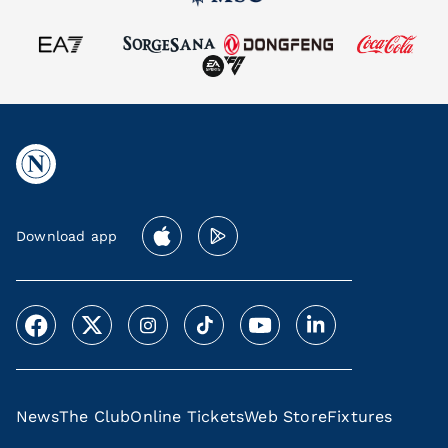
Download app
News
The Club
Online Tickets
Web Store
Fixtures