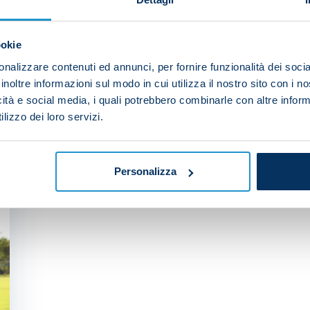
your friends and support the team
ookie
nalizzare contenuti ed annunci, per fornire funzionalità dei socia
inoltre informazioni sul modo in cui utilizza il nostro sito con i 
icità e social media, i quali potrebbero combinarle con altre inform
EST YOU
lizzo dei loro servizi.
Personalizza