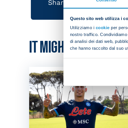
Share the article with 
Questo sito web utilizza i c
Utilizziamo i
cookie
per perso
nostro traffico. Condividiamo 
di analisi dei dati web, pubbl
IT MIGHT ALSO INTER
che hanno raccolto dal suo uti