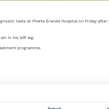
nostic tests at Pineta Grande Hospital on Friday after p
in in his left leg.
treatment programme.
Dettagli