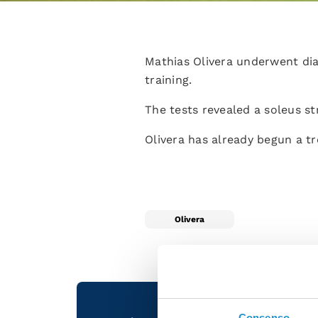
Mathias Olivera underwent diag
training.
The tests revealed a soleus stra
Olivera has already begun a 
Olivera
Consenso