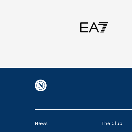
News
The Club