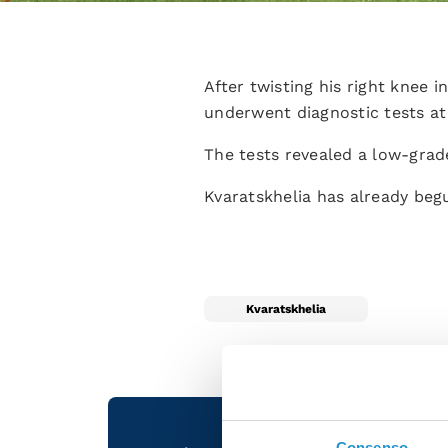
After twisting his right knee 
underwent diagnostic tests at
The tests revealed a low-grade
Kvaratskhelia has already beg
Kvaratskhelia
Consenso