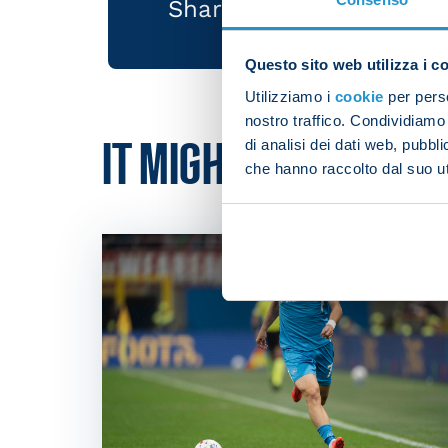
Share the article with 
Questo sito web utilizza i c
Utilizziamo i
cookie
per perso
nostro traffico. Condividiamo 
di analisi dei dati web, pubbl
IT MIGHT ALSO INTER
che hanno raccolto dal suo uti