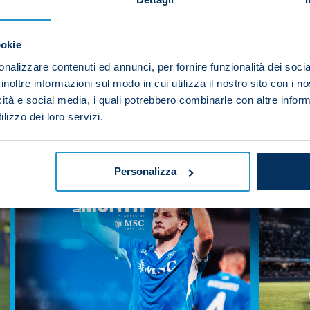
your friends and support the team
ookie
nalizzare contenuti ed annunci, per fornire funzionalità dei socia
inoltre informazioni sul modo in cui utilizza il nostro sito con i 
icità e social media, i quali potrebbero combinarle con altre inform
EST YOU
lizzo dei loro servizi.
Personalizza