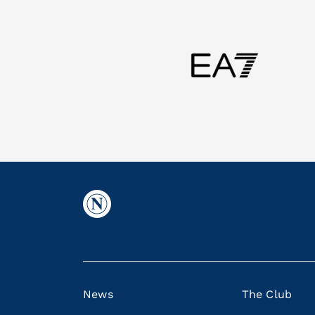
News
The Club